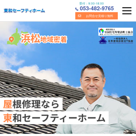
受付：
9:00-18:00
053-482-9765
お問合せ見積り無料
Skip
浜松市の屋根・雨漏り修理の専門業者｜株式会社東和セーフ
to
content
ティホーム