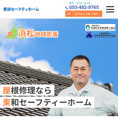
受付：
9:00-18:00
053-482-9765
お問合せ見積り無料
Skip
浜松市の屋根・雨漏り修理の専門業者｜株式会社東和セーフ
to
content
ティホーム