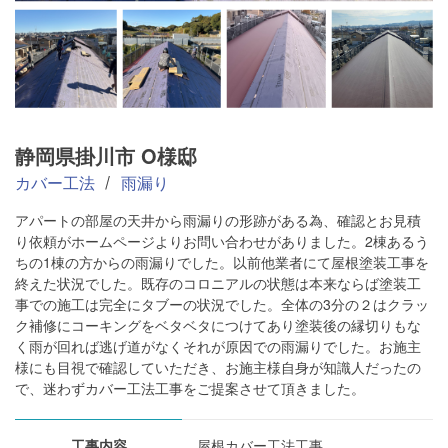
静岡県掛川市 O様邸
カバー工法
雨漏り
アパートの部屋の天井から雨漏りの形跡がある為、確認とお見積
り依頼がホームページよりお問い合わせがありました。2棟あるう
ちの1棟の方からの雨漏りでした。以前他業者にて屋根塗装工事を
終えた状況でした。既存のコロニアルの状態は本来ならば塗装工
事での施工は完全にタブーの状況でした。全体の3分の２はクラッ
ク補修にコーキングをベタベタにつけてあり塗装後の縁切りもな
く雨が回れば逃げ道がなくそれが原因での雨漏りでした。お施主
様にも目視で確認していただき、お施主様自身が知識人だったの
で、迷わずカバー工法工事をご提案させて頂きました。
工事内容
屋根カバー工法工事