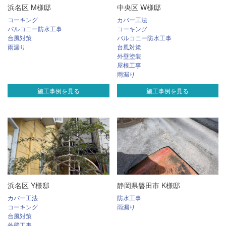
浜名区 M様邸
中央区 W様邸
コーキング
カバー工法
バルコニー防水工事
コーキング
台風対策
バルコニー防水工事
雨漏り
台風対策
外壁塗装
屋根工事
雨漏り
施工事例を見る
施工事例を見る
浜名区 Y様邸
静岡県磐田市 K様邸
カバー工法
防水工事
コーキング
雨漏り
台風対策
外壁工事