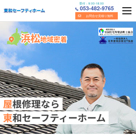
受付：
9:00-18:00
053-482-9765
お問合せ見積り無料
Skip
浜松市の屋根・雨漏り修理の専門業者｜株式会社東和セーフ
to
content
ティホーム