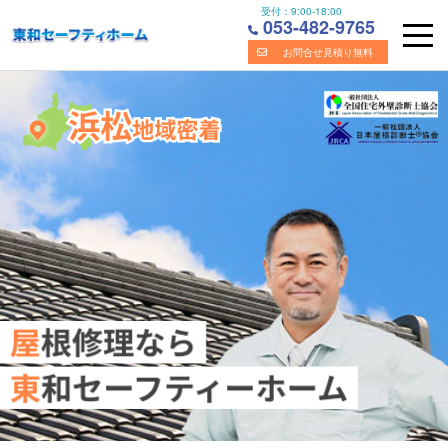
受付：
9:00-18:00
053-482-9765
お問合せ見積り無料
Skip
浜松市の屋根・雨漏り修理の専門業者｜株式会社東和セーフ
to
content
ティホーム