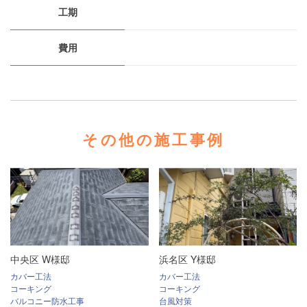
工期
費用
その他の施工事例
中央区 W様邸
浜名区 Y様邸
カバー工法
カバー工法
コーキング
コーキング
バルコニー防水工事
台風対策