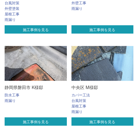
台風対策
外壁工事
外壁塗装
雨漏り
屋根工事
雨漏り
施工事例を見る
施工事例を見る
静岡県磐田市 K様邸
中央区 M様邸
防水工事
カバー工法
雨漏り
台風対策
屋根工事
雨漏り
施工事例を見る
施工事例を見る