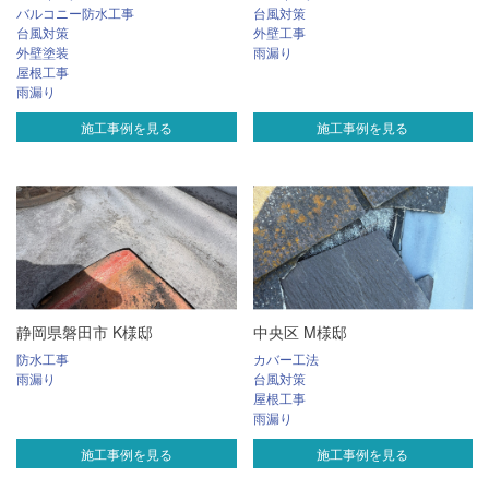
バルコニー防水工事
台風対策
台風対策
外壁工事
外壁塗装
雨漏り
屋根工事
雨漏り
施工事例を見る
施工事例を見る
静岡県磐田市 K様邸
中央区 M様邸
防水工事
カバー工法
雨漏り
台風対策
屋根工事
雨漏り
施工事例を見る
施工事例を見る