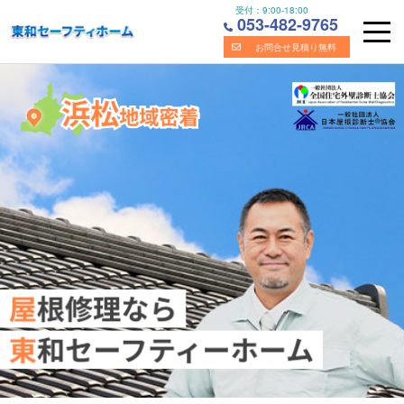
受付：
9:00-18:00
053-482-9765
お問合せ見積り無料
Skip
浜松市の屋根・雨漏り修理の専門業者｜株式会社東和セーフ
to
content
ティホーム