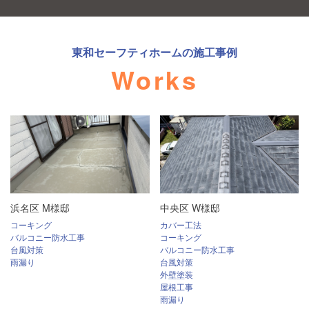
東和セーフティホーム
の施工事例
Works
浜名区 M様邸
中央区 W様邸
コーキング
カバー工法
バルコニー防水工事
コーキング
台風対策
バルコニー防水工事
雨漏り
台風対策
外壁塗装
屋根工事
雨漏り