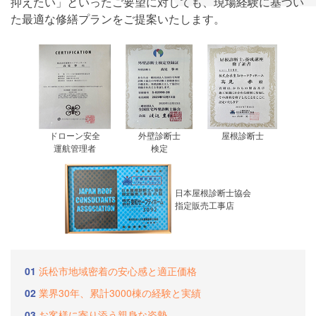
抑えたい」といったご要望に対しても、現場経験に基づい
た最適な修繕プランをご提案いたします。
ドローン安全
外壁診断士
屋根診断士
運航管理者
検定
日本屋根診断士協会
指定販売工事店
01
浜松市地域密着の安心感と適正価格
02
業界30年、累計3000棟の経験と実績
03
お客様に寄り添う親身な姿勢