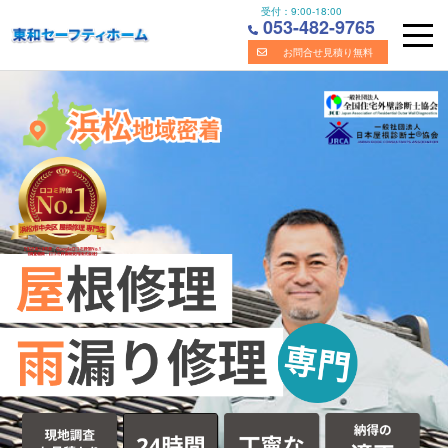
受付：
9:00-18:00
053-482-9765
お問合せ見積り無料
Skip
浜松市の屋根・雨漏り修理の専門業者｜株式会社東和セーフ
to
content
ティホーム